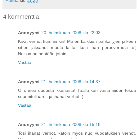
Auliina
klo
21.28
4 kommenttia:
Anonyymi
20. helmikuuta 2008 klo 22.03
Kivat verhot kumminkin! Mä en kaikkien pähkäilyjen jälkeen
sitten jaksanut muuta laitta, kuin ihan perusverhoja :o(
Noissa on sentään jotain...
Vastaa
Anonyymi
21. helmikuuta 2008 klo 14.37
Oi onnea uudesta ikkunasta! Täällä kun vasta niiden tekoa
suunnitellaan... ja ihanat verhot :)
Vastaa
Anonyymi
21. helmikuuta 2008 klo 15.18
Tosi ihanat verhot, katoin myös nuo vuodatuksen verhot.