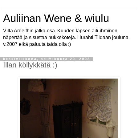
Auliinan Wene & wiulu
Villa Ardeithin jatko-osa. Kuuden lapsen äiti-ihminen
näpertää ja sisustaa nukkekoteja. Hurahti Tildaan jouluna
v.2007 eikä paluuta taida olla :)
keskiviikkona, helmikuuta 20, 2008
Illan köllykkätä :)