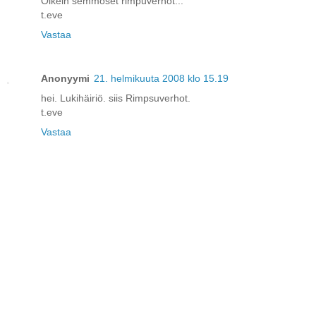
Oikein semmoset rimpuverhot...
t.eve
Vastaa
Anonyymi
21. helmikuuta 2008 klo 15.19
hei. Lukihäiriö. siis Rimpsuverhot.
t.eve
Vastaa