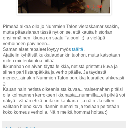
Pimeää alkaa olla jo Nummien Talon vieraskamarissakin,
mutta pääasiahan tässä nyt on se, että kautta historian
ensimmäinen ikkuna on saatu Taloon!! :) ja vieläpä
verhoineen päivineen...
Samanlaiset repaleet löytyy myös
täältä
.
Ajattelin kyhäistä kukkalaudankin tuohon, mutta katsotaan
miten mielenkiintoa riittää.
Ikkunahan on aivan täyttä feikkiä, netistä printattu kuva ja
siihen pari listanpätkää ja verho päälle. Ja täydestä
menee...ainakin Nummien Talon porukka luurailee ahkerasti
;)
Kauan hain netistä oikeanlaista kuvaa...maisemahan pitäisi
olla kolmannen kerroksen ikkunasta...nummilla...eli pilviä voi
näkyä...vähän ehkä puitakin kaukana...ja näin. Ja sitten
valitaan hieno kuva Irlannin nummilta ja tosiaan peitetään
koko komeus verholla. Näin meikä hommat hoitaa :)